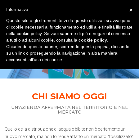
×
Informativa
TOGGLE NAVIGATION
0
Questo sito o gli strumenti terzi da questo utilizzati si avvalgono
di cookie necessari al funzionamento ed utili alle finalità illustrate
nella cookie policy. Se vuoi saperne di più o negare il consenso
a tutti o ad alcuni cookie, consulta la
cookie policy
.
Chiudendo questo banner, scorrendo questa pagina, cliccando
CHI SIAMO
su un link o proseguendo la navigazione in altra maniera,
acconsenti all’uso dei cookie.
Home
Chi siamo
CHI SIAMO OGGI
UN'AZIENDA AFFERMATA NEL TERRITORIO E NEL
MERCATO
Quello della distribuzione di acqua e bibite non è certamente un
nuovo mercato, ma non lo rende affatto un mercato “fossilizzato”.