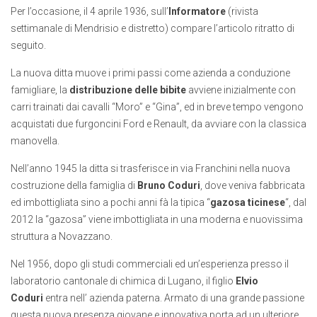
Per l’occasione, il 4 aprile 1936, sull’
Informatore
(rivista
settimanale di Mendrisio e distretto) compare l’articolo ritratto di
seguito.
La nuova ditta muove i primi passi come azienda a conduzione
famigliare, la
distribuzione delle bibite
avviene inizialmente con
carri trainati dai cavalli “Moro” e “Gina”, ed in breve tempo vengono
acquistati due furgoncini Ford e Renault, da avviare con la classica
manovella.
Nell’anno 1945 la ditta si trasferisce in via Franchini nella nuova
costruzione della famiglia di
Bruno Coduri
, dove veniva fabbricata
ed imbottigliata sino a pochi anni fà la tipica “
gazosa ticinese
“, dal
2012 la “gazosa” viene imbottigliata in una moderna e nuovissima
struttura a Novazzano.
Nel 1956, dopo gli studi commerciali ed un’esperienza presso il
laboratorio cantonale di chimica di Lugano, il figlio
Elvio
Coduri
entra nell’ azienda paterna. Armato di una grande passione
questa nuova presenza giovane e innovativa porta ad un ulteriore