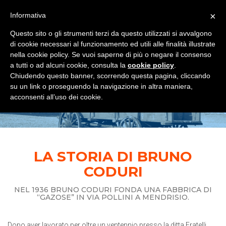
×
Informativa
TOGGLE NAVIGATION
0
Questo sito o gli strumenti terzi da questo utilizzati si avvalgono
di cookie necessari al funzionamento ed utili alle finalità illustrate
nella cookie policy. Se vuoi saperne di più o negare il consenso
a tutti o ad alcuni cookie, consulta la
cookie policy
.
Chiudendo questo banner, scorrendo questa pagina, cliccando
LA NOSTRA STORIA
su un link o proseguendo la navigazione in altra maniera,
acconsenti all’uso dei cookie.
Home
La nostra storia
LA STORIA DI BRUNO
CODURI
NEL 1936 BRUNO CODURI FONDA UNA FABBRICA DI
“GAZOSE” IN VIA POLLINI A MENDRISIO.
Dopo aver lavorato per oltre un ventennio presso la ditta Fratelli