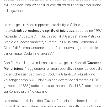
sviluppo con l’istallazione di nuove attrezzature per la produzione
della gazosa.
La terza generazione rappresentata dal figlio Gabriele, con
notevole
intraprendenza e spirito di iniziativa
, assorbe nel 1997
l’azienda “C.Scalzi e Ci. – Successori di A.Gerosa” a San Pietro di
Stabio e successivamente, durante il 2002, la ditta “Consonni &
Gilardi” di Balerna, assumendo così una nuova ragione sociale
denominata “Coduri & Gilardi S.A.”
Con l’inizio del nuovo millennio la nuova generazione di “
Gazusat
Mendrisiensi
” raggiunge un ulteriore obbiettivo riunendo due delle
più antiche aziende di servizi (Coduri & Gilardi S.A. e Eredi Rino
Valsangiacomo S.A. – Bibite Chicco detentrice del marchio NOÈ
gazose dal 1883.) sotto lo stesso marchio, Cochi S.A. con sede in
via Roncaglia 5 a Novazzano
La produzione della mitica “Gazosa” e la distribuzione di acque
minerali, birre e bibite in generale saranno l’ obbiettivo e la sfida per