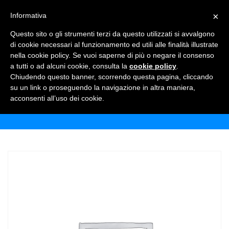
×
Informativa
TOGGLE NAVIGATION
0
Questo sito o gli strumenti terzi da questo utilizzati si avvalgono
di cookie necessari al funzionamento ed utili alle finalità illustrate
nella cookie policy. Se vuoi saperne di più o negare il consenso
a tutti o ad alcuni cookie, consulta la
cookie policy
.
Chiudendo questo banner, scorrendo questa pagina, cliccando
LAURETANA GASATA
su un link o proseguendo la navigazione in altra maniera,
acconsenti all’uso dei cookie.
Home
Shop
Acque Minerali
Lauretana gasata