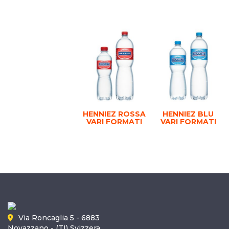
HENNIEZ ROSSA
HENNIEZ BLU
VARI FORMATI
VARI FORMATI
Via Roncaglia 5 - 6883
Novazzano - (TI) Svizzera