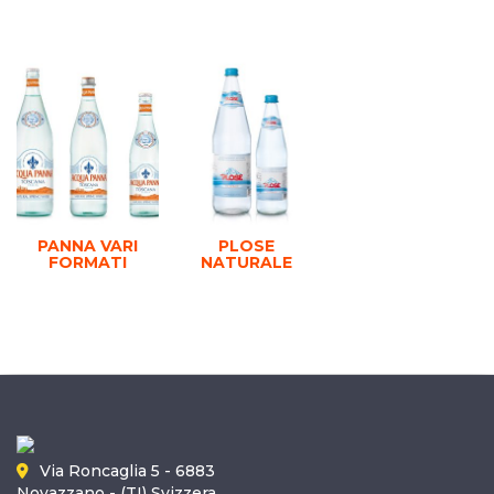
PANNA VARI
PLOSE
FORMATI
NATURALE
Via Roncaglia 5 - 6883
Novazzano - (TI) Svizzera