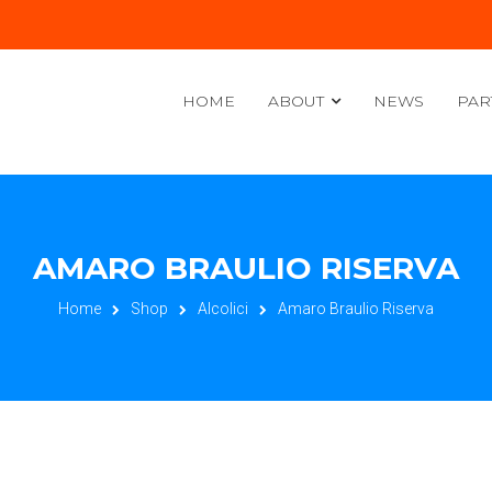
HOME
ABOUT
NEWS
PAR
AMARO BRAULIO RISERVA
Home
Shop
Alcolici
Amaro Braulio Riserva