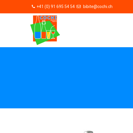
+41 (0) 91 695 54 54
bibite@cochi.ch