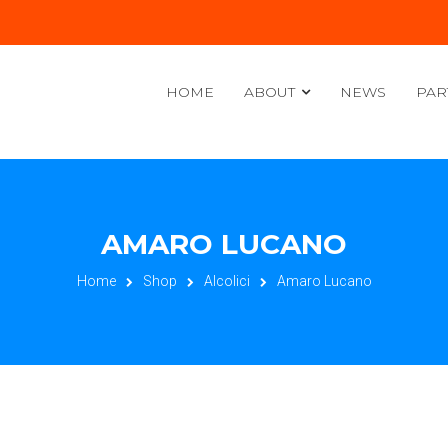
HOME
ABOUT
NEWS
PAR
AMARO LUCANO
Home
Shop
Alcolici
Amaro Lucano