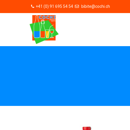
+41 (0) 91 695 54 54
bibite@cochi.ch