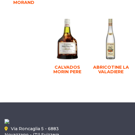
MORAND
CALVADOS
ABRICOTINE LA
MORIN PERE
VALADIERE
Via Roncaglia 5 - 6883
Novazzano - (TI) Svizzera