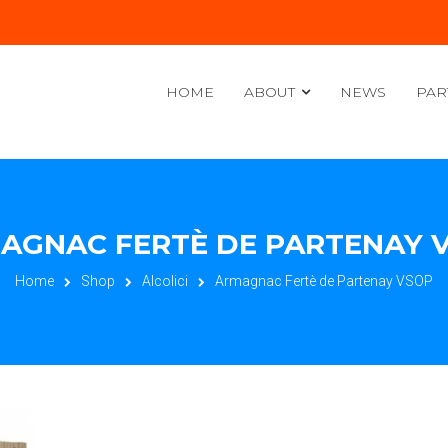
HOME
ABOUT
NEWS
PAR
AGNAC FERTÈ DE PARTENAY 
Home
Shop
Alcolici
Armagnac Fertè de Partenay VSOP