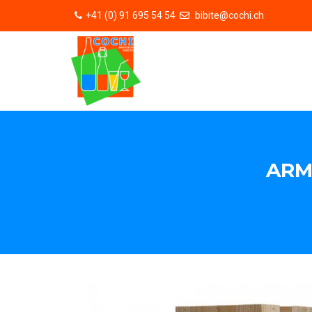
+41 (0) 91 695 54 54
bibite@cochi.ch
ARM