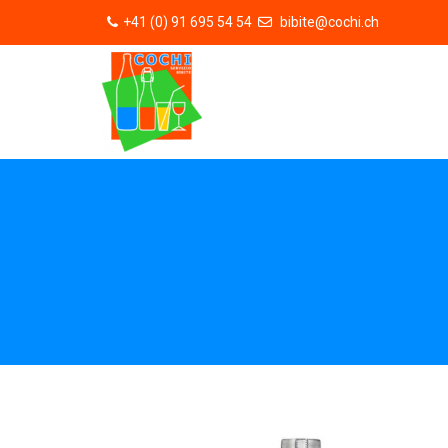
+41 (0) 91 695 54 54
bibite@cochi.ch