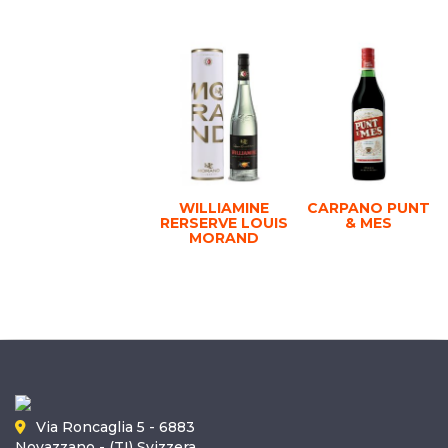
WILLIAMINE
CARPANO PUNT
RERSERVE LOUIS
& MES
MORAND
Via Roncaglia 5 - 6883
Novazzano - (TI) Svizzera