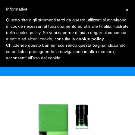
×
Informativa
TOGGLE NAVIGATION
0
Questo sito o gli strumenti terzi da questo utilizzati si avvalgono
di cookie necessari al funzionamento ed utili alle finalità illustrate
nella cookie policy. Se vuoi saperne di più o negare il consenso
a tutti o ad alcuni cookie, consulta la
cookie policy
.
Chiudendo questo banner, scorrendo questa pagina, cliccando
NIKKA COFFEY GIN ETUI 70 CL
su un link o proseguendo la navigazione in altra maniera,
acconsenti all’uso dei cookie.
Home
Shop
Alcolici
Nikka coffey gin etui 70 cl