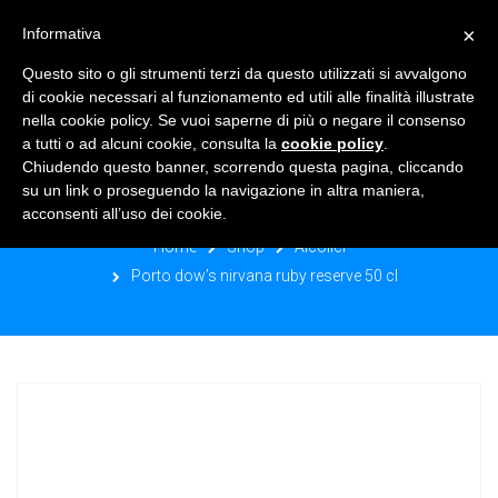
×
Informativa
TOGGLE NAVIGATION
0
Questo sito o gli strumenti terzi da questo utilizzati si avvalgono
di cookie necessari al funzionamento ed utili alle finalità illustrate
nella cookie policy. Se vuoi saperne di più o negare il consenso
a tutti o ad alcuni cookie, consulta la
cookie policy
.
Chiudendo questo banner, scorrendo questa pagina, cliccando
PORTO DOW’S NIRVANA RUBY
su un link o proseguendo la navigazione in altra maniera,
RESERVE 50 CL
acconsenti all’uso dei cookie.
Home
Shop
Alcolici
Porto dow’s nirvana ruby reserve 50 cl