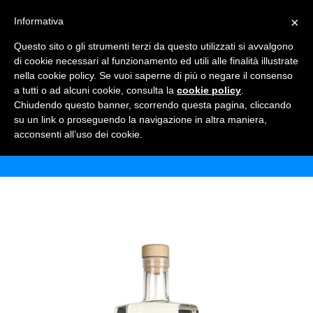
×
Informativa
TOGGLE NAVIGATION
0
Questo sito o gli strumenti terzi da questo utilizzati si avvalgono
di cookie necessari al funzionamento ed utili alle finalità illustrate
nella cookie policy. Se vuoi saperne di più o negare il consenso
a tutti o ad alcuni cookie, consulta la
cookie policy
.
Chiudendo questo banner, scorrendo questa pagina, cliccando
ROOTS MASTIHA 70 CL
su un link o proseguendo la navigazione in altra maniera,
acconsenti all’uso dei cookie.
Home
Shop
Alcolici
Roots mastiha 70 cl