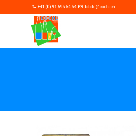
+41 (0) 91 695 54 54
bibite@cochi.ch