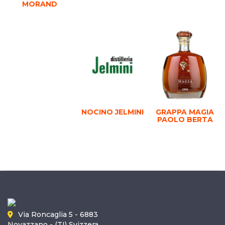
MORAND
NOCINO JELMINI
GRAPPA MAGIA
PAOLO BERTA
Via Roncaglia 5 - 6883
Novazzano - (TI) Svizzera