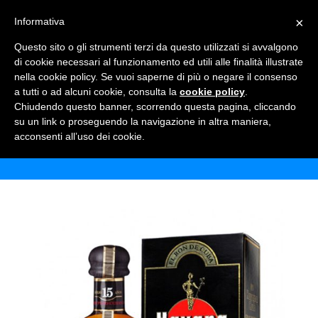
×
Informativa
TOGGLE NAVIGATION
0
Questo sito o gli strumenti terzi da questo utilizzati si avvalgono
di cookie necessari al funzionamento ed utili alle finalità illustrate
nella cookie policy. Se vuoi saperne di più o negare il consenso
a tutti o ad alcuni cookie, consulta la
cookie policy
.
Chiudendo questo banner, scorrendo questa pagina, cliccando
RUM HAVANA CLUB 15 ANNI
su un link o proseguendo la navigazione in altra maniera,
acconsenti all’uso dei cookie.
Home
Shop
Alcolici
Rum Havana Club 15 anni