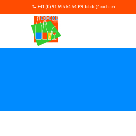
+41 (0) 91 695 54 54
bibite@cochi.ch