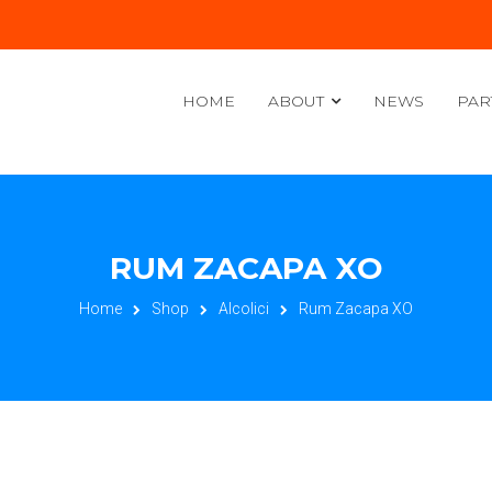
HOME
ABOUT
NEWS
PAR
RUM ZACAPA XO
Home
Shop
Alcolici
Rum Zacapa XO