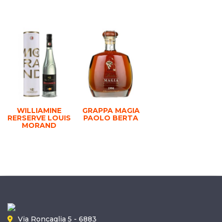
WILLIAMINE
GRAPPA MAGIA
RERSERVE LOUIS
PAOLO BERTA
MORAND
Via Roncaglia 5 - 6883