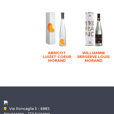
ABRICOT
WILLIAMINE
LUIZET COEUR
RERSERVE LOUIS
MORAND
MORAND
Via Roncaglia 5 - 6883
Novazzano - (TI) Svizzera