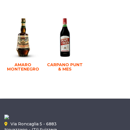
AMARO
CARPANO PUNT
MONTENEGRO
& MES
Via Roncaglia 5 - 6883
Novazzano - (TI) Svizzera