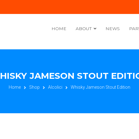
HOME
ABOUT
NEWS
PAR
HISKY JAMESON STOUT EDITI
Home
Shop
Alcolici
Whisky Jameson Stout Edition