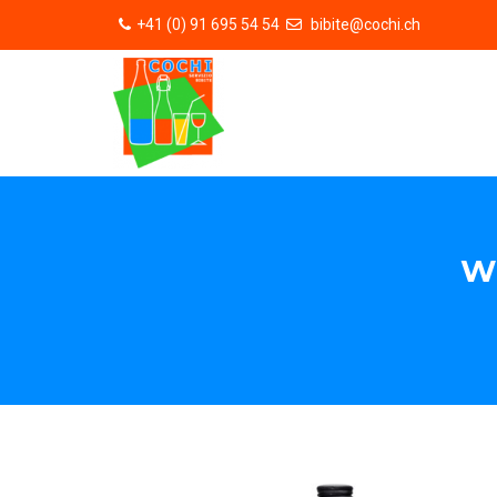
+41 (0) 91 695 54 54
bibite@cochi.ch
W