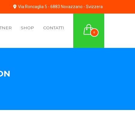
Via Roncaglia 5 - 6883 Novazzano - Svizzera
TNER
SHOP
CONTATTI
0
ON