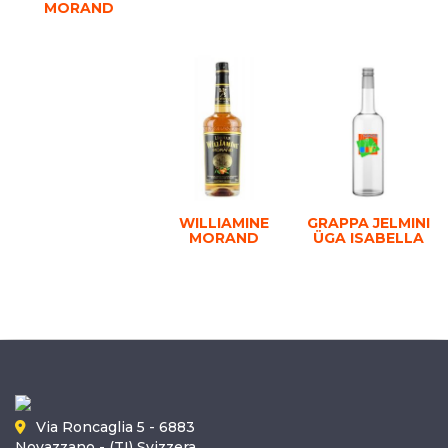
MORAND
WILLIAMINE
GRAPPA JELMINI
MORAND
ÜGA ISABELLA
Via Roncaglia 5 - 6883
Novazzano - (TI) Svizzera