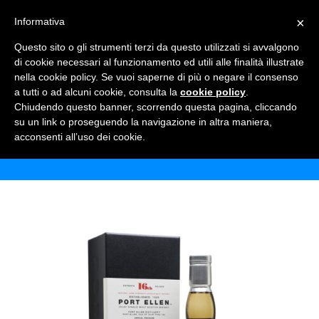
×
Informativa
TOGGLE NAVIGATION
0
Questo sito o gli strumenti terzi da questo utilizzati si avvalgono
di cookie necessari al funzionamento ed utili alle finalità illustrate
nella cookie policy. Se vuoi saperne di più o negare il consenso
a tutti o ad alcuni cookie, consulta la
cookie policy
.
Chiudendo questo banner, scorrendo questa pagina, cliccando
WHISKY PORT ELLEN 37 ANNI
su un link o proseguendo la navigazione in altra maniera,
acconsenti all’uso dei cookie.
Home
Shop
Alcolici
Whisky Port Ellen 37 anni