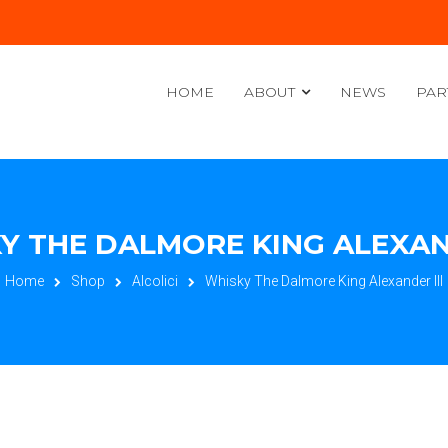
HOME
ABOUT
NEWS
PAR
Y THE DALMORE KING ALEXAND
Home
Shop
Alcolici
Whisky The Dalmore King Alexander III