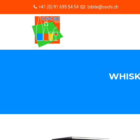
+41 (0) 91 695 54 54
bibite@cochi.ch
WHISK