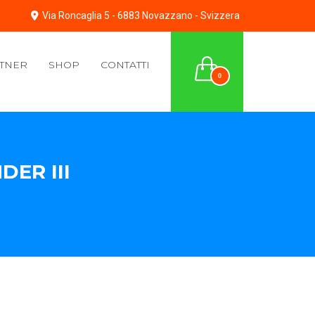
Via Roncaglia 5 - 6883 Novazzano - Svizzera
TNER
SHOP
CONTATTI
0
ER III