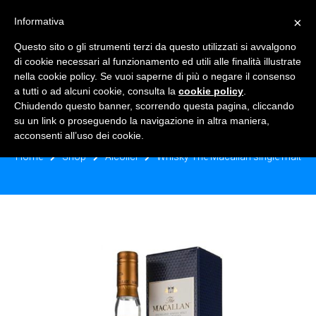
×
Informativa
TOGGLE NAVIGATION
0
Questo sito o gli strumenti terzi da questo utilizzati si avvalgono
di cookie necessari al funzionamento ed utili alle finalità illustrate
nella cookie policy. Se vuoi saperne di più o negare il consenso
a tutti o ad alcuni cookie, consulta la
cookie policy
.
Chiudendo questo banner, scorrendo questa pagina, cliccando
WHISKY THE MACALLAN SINGLE
su un link o proseguendo la navigazione in altra maniera,
MALT
acconsenti all’uso dei cookie.
Home
Shop
Alcolici
Whisky The Macallan single malt