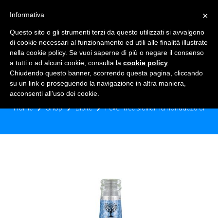
×
Informativa
TOGGLE NAVIGATION
0
Questo sito o gli strumenti terzi da questo utilizzati si avvalgono
di cookie necessari al funzionamento ed utili alle finalità illustrate
nella cookie policy. Se vuoi saperne di più o negare il consenso
a tutti o ad alcuni cookie, consulta la
cookie policy
.
Chiudendo questo banner, scorrendo questa pagina, cliccando
FEVER-TREE SICILIAN LEMONADE20
su un link o proseguendo la navigazione in altra maniera,
CL
acconsenti all’uso dei cookie.
Home
Shop
Bibite
Fever-tree sicilian lemonade20 cl