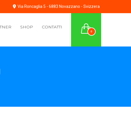
Via Roncaglia 5 - 6883 Novazzano - Svizzera
TNER
SHOP
CONTATTI
0
I