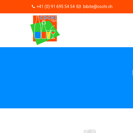
+41 (0) 91 695 54 54
bibite@cochi.ch