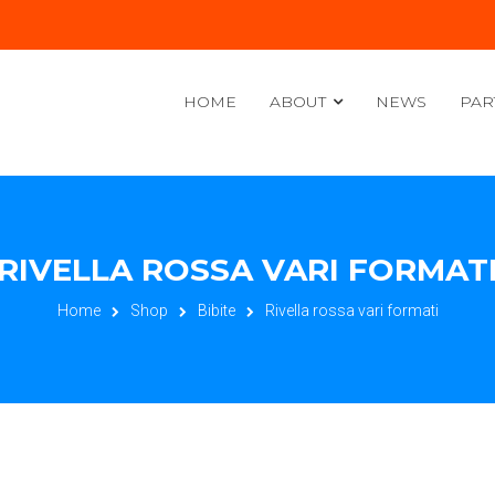
HOME
ABOUT
NEWS
PAR
RIVELLA ROSSA VARI FORMAT
Home
Shop
Bibite
Rivella rossa vari formati