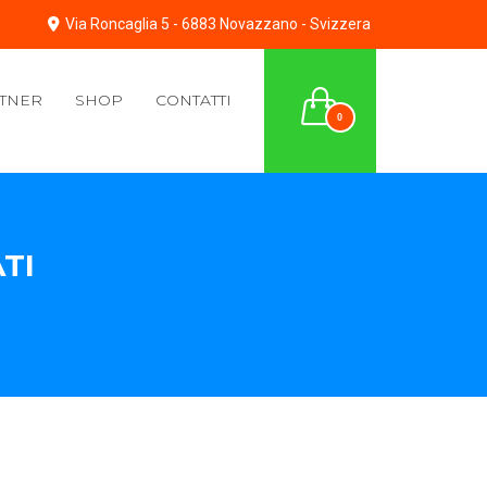
Via Roncaglia 5 - 6883 Novazzano - Svizzera
TNER
SHOP
CONTATTI
0
TI