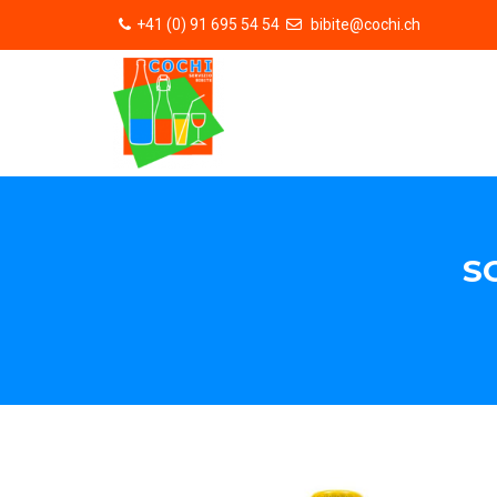
+41 (0) 91 695 54 54
bibite@cochi.ch
S