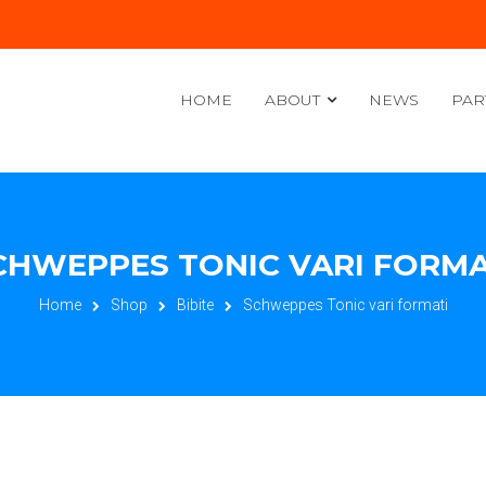
HOME
ABOUT
NEWS
PAR
CHWEPPES TONIC VARI FORMA
Home
Shop
Bibite
Schweppes Tonic vari formati