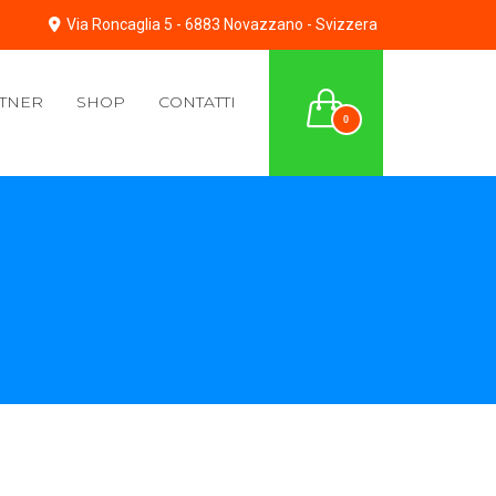
Via Roncaglia 5 - 6883 Novazzano - Svizzera
TNER
SHOP
CONTATTI
0
E