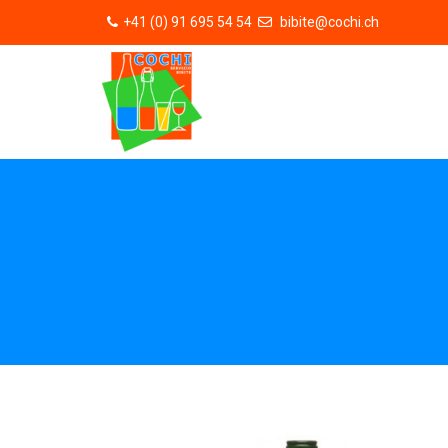
+41 (0) 91 695 54 54
bibite@cochi.ch