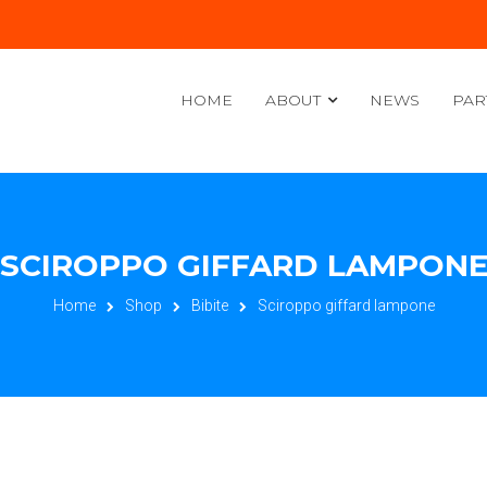
HOME
ABOUT
NEWS
PAR
SCIROPPO GIFFARD LAMPON
Home
Shop
Bibite
Sciroppo giffard lampone