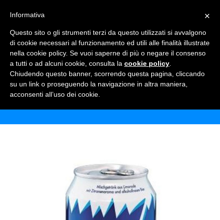
×
Informativa
TOGGLE NAVIGATION
0
Questo sito o gli strumenti terzi da questo utilizzati si avvalgono
di cookie necessari al funzionamento ed utili alle finalità illustrate
nella cookie policy. Se vuoi saperne di più o negare il consenso
a tutti o ad alcuni cookie, consulta la
cookie policy
.
Chiudendo questo banner, scorrendo questa pagina, cliccando
BILZ PANACHÈ LATTINA
su un link o proseguendo la navigazione in altra maniera,
acconsenti all’uso dei cookie.
Home
Shop
Birre
Bilz Panachè lattina