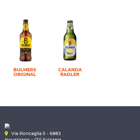
BULMERS
CALANDA
ORIGINAL
RADLER
Via Roncaglia 5 - 6883
Novazzano - (TI) Svizzera