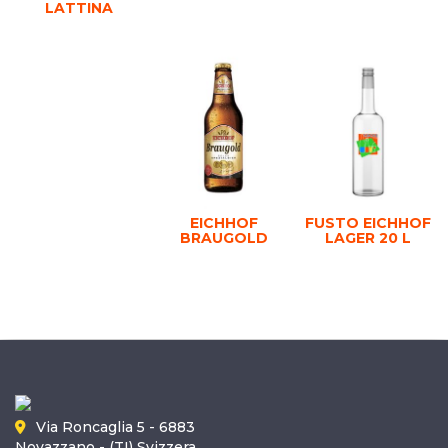
LATTINA
EICHHOF
FUSTO EICHHOF
BRAUGOLD
LAGER 20 L
Via Roncaglia 5 - 6883
Novazzano - (TI) Svizzera