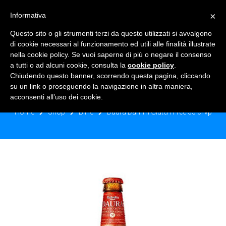
×
Informativa
TOGGLE NAVIGATION
0
Questo sito o gli strumenti terzi da questo utilizzati si avvalgono
di cookie necessari al funzionamento ed utili alle finalità illustrate
nella cookie policy. Se vuoi saperne di più o negare il consenso
a tutti o ad alcuni cookie, consulta la
cookie policy
.
Chiudendo questo banner, scorrendo questa pagina, cliccando
DAURA DAMM GLUTEN FREE 33 CL
su un link o proseguendo la navigazione in altra maniera,
VP
acconsenti all’uso dei cookie.
Home
Shop
Birre
Daura Damm Gluten Free 33 cl vp