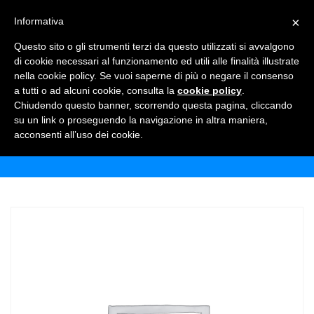
×
Informativa
TOGGLE NAVIGATION
0
Questo sito o gli strumenti terzi da questo utilizzati si avvalgono
di cookie necessari al funzionamento ed utili alle finalità illustrate
nella cookie policy. Se vuoi saperne di più o negare il consenso
a tutti o ad alcuni cookie, consulta la
cookie policy
.
Chiudendo questo banner, scorrendo questa pagina, cliccando
FUSTI CALANDA ORIGINAL 20 LT
su un link o proseguendo la navigazione in altra maniera,
acconsenti all’uso dei cookie.
Home
Shop
Birre
Fusti calanda original 20 lt