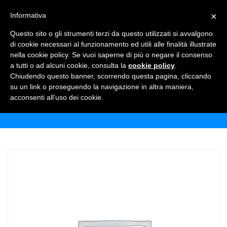
×
Informativa
TOGGLE NAVIGATION
0
Questo sito o gli strumenti terzi da questo utilizzati si avvalgono
di cookie necessari al funzionamento ed utili alle finalità illustrate
nella cookie policy. Se vuoi saperne di più o negare il consenso
a tutti o ad alcuni cookie, consulta la
cookie policy
.
Chiudendo questo banner, scorrendo questa pagina, cliccando
FUSTI FELD. ORIGINAL 20 LT
su un link o proseguendo la navigazione in altra maniera,
acconsenti all’uso dei cookie.
Home
Shop
Birre
Fusti feld. Original 20 lt