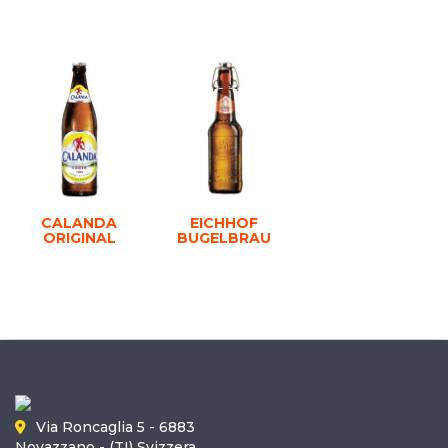
CALANDA
EICHHOF
ORIGINAL
BUGELBRAU
Via Roncaglia 5 - 6883
Novazzano - (TI) Svizzera