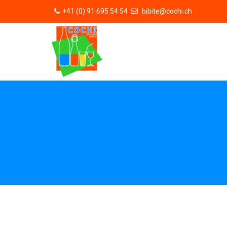
+41 (0) 91 695 54 54
bibite@cochi.ch