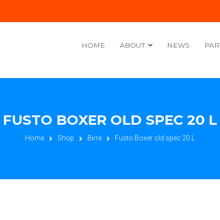
HOME
ABOUT
NEWS
PAR
FUSTO BOXER OLD SPEC 20 L
Home
Shop
Birre
Fusto Boxer old spec 20 L