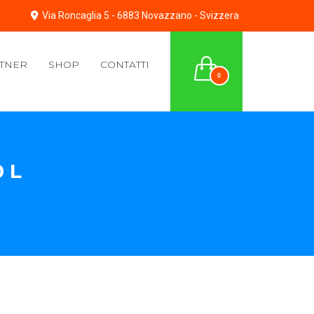
Via Roncaglia 5 - 6883 Novazzano - Svizzera
TNER
SHOP
CONTATTI
0
 L