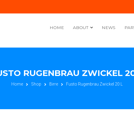
HOME
ABOUT
NEWS
PAR
USTO RUGENBRAU ZWICKEL 20
Home
Shop
Birre
Fusto Rugenbrau Zwickel 20 L