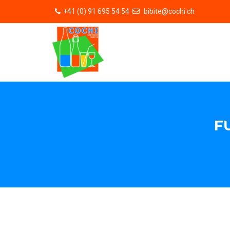
+41 (0) 91 695 54 54
bibite@cochi.ch
F