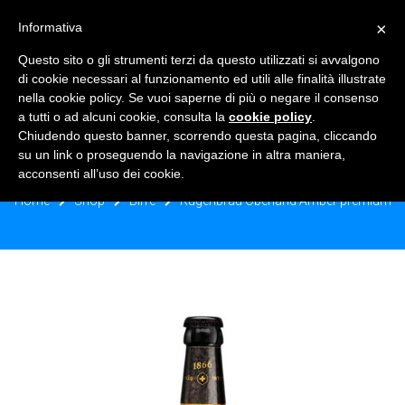
×
Informativa
TOGGLE NAVIGATION
0
Questo sito o gli strumenti terzi da questo utilizzati si avvalgono
di cookie necessari al funzionamento ed utili alle finalità illustrate
nella cookie policy. Se vuoi saperne di più o negare il consenso
a tutti o ad alcuni cookie, consulta la
cookie policy
.
Chiudendo questo banner, scorrendo questa pagina, cliccando
RUGENBRAU OBERLAND AMBER
su un link o proseguendo la navigazione in altra maniera,
PREMIUM
acconsenti all’uso dei cookie.
Home
Shop
Birre
Rugenbrau Oberland Amber premium