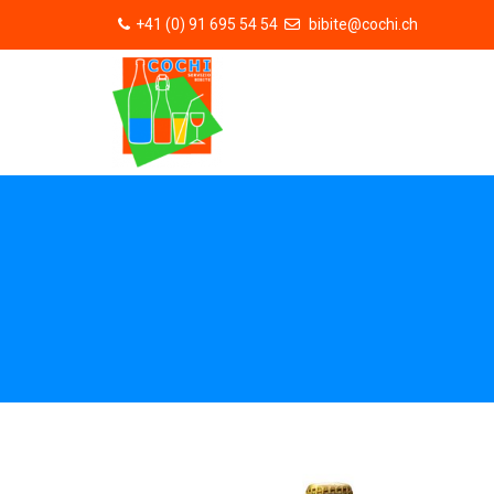
+41 (0) 91 695 54 54
bibite@cochi.ch