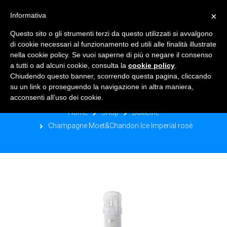
×
Informativa
TOGGLE NAVIGATION
0
Questo sito o gli strumenti terzi da questo utilizzati si avvalgono
di cookie necessari al funzionamento ed utili alle finalità illustrate
nella cookie policy. Se vuoi saperne di più o negare il consenso
a tutti o ad alcuni cookie, consulta la
cookie policy
.
Chiudendo questo banner, scorrendo questa pagina, cliccando
CHAMPAGNE MOET&CHANDON ICE
su un link o proseguendo la navigazione in altra maniera,
IMPERIAL ROSÈ
acconsenti all’uso dei cookie.
Home
Shop
Bollicine
Champagne Moet&Chandon Ice Imperial rosè