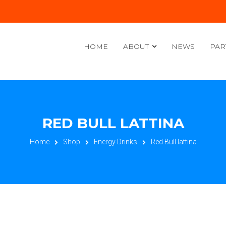
HOME
ABOUT
NEWS
PAR
RED BULL LATTINA
Home
Shop
Energy Drinks
Red Bull lattina