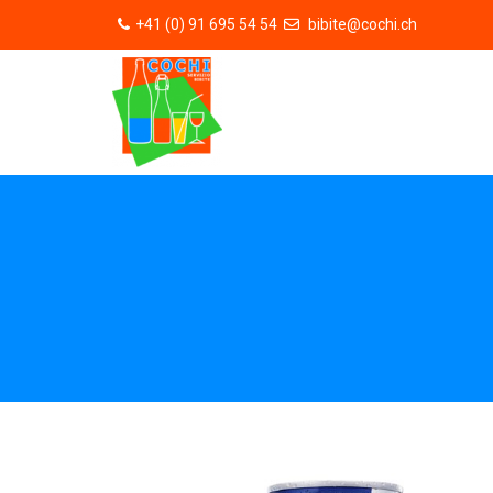
+41 (0) 91 695 54 54
bibite@cochi.ch