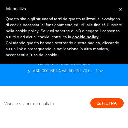
×
Informativa
TOGGLE NAVIGATION
0
Questo sito o gli strumenti terzi da questo utilizzati si avvalgono
di cookie necessari al funzionamento ed utili alle finalità illustrate
nella cookie policy. Se vuoi saperne di più o negare il consenso
a tutti o ad alcuni cookie, consulta la
cookie policy
.
Chiudendo questo banner, scorrendo questa pagina, cliccando
ABRICOTINE LA VALADIERE 70 CL - 1
su un link o proseguendo la navigazione in altra maniera,
PZ
acconsenti all’uso dei cookie.
Home
Prodotto Formato
ABRICOTINE LA VALADIERE 70 CL - 1 pz
FILTRA
Visualizzazione del risultato