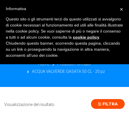
×
Informativa
TOGGLE NAVIGATION
0
Questo sito o gli strumenti terzi da questo utilizzati si avvalgono
di cookie necessari al funzionamento ed utili alle finalità illustrate
nella cookie policy. Se vuoi saperne di più o negare il consenso
a tutti o ad alcuni cookie, consulta la
cookie policy
.
Chiudendo questo banner, scorrendo questa pagina, cliccando
ACQUA VALVERDE GASATA 50 CL -
su un link o proseguendo la navigazione in altra maniera,
20 PZ
acconsenti all’uso dei cookie.
Home
Prodotto Formato
ACQUA VALVERDE GASATA 50 CL - 20 pz
FILTRA
Visualizzazione del risultato