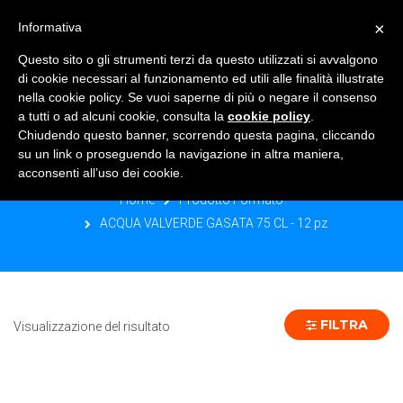
×
Informativa
TOGGLE NAVIGATION
0
Questo sito o gli strumenti terzi da questo utilizzati si avvalgono
di cookie necessari al funzionamento ed utili alle finalità illustrate
nella cookie policy. Se vuoi saperne di più o negare il consenso
a tutti o ad alcuni cookie, consulta la
cookie policy
.
Chiudendo questo banner, scorrendo questa pagina, cliccando
ACQUA VALVERDE GASATA 75 CL - 12
su un link o proseguendo la navigazione in altra maniera,
PZ
acconsenti all’uso dei cookie.
Home
Prodotto Formato
ACQUA VALVERDE GASATA 75 CL - 12 pz
FILTRA
Visualizzazione del risultato