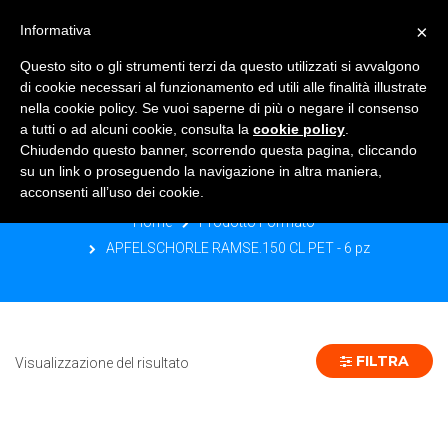
×
Informativa
TOGGLE NAVIGATION
0
Questo sito o gli strumenti terzi da questo utilizzati si avvalgono
di cookie necessari al funzionamento ed utili alle finalità illustrate
nella cookie policy. Se vuoi saperne di più o negare il consenso
a tutti o ad alcuni cookie, consulta la
cookie policy
.
Chiudendo questo banner, scorrendo questa pagina, cliccando
APFELSCHORLE RAMSE.150 CL PET -
su un link o proseguendo la navigazione in altra maniera,
6 PZ
acconsenti all’uso dei cookie.
Home
Prodotto Formato
APFELSCHORLE RAMSE.150 CL PET - 6 pz
FILTRA
Visualizzazione del risultato