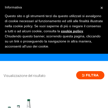
×
Informativa
TOGGLE NAVIGATION
0
Questo sito o gli strumenti terzi da questo utilizzati si avvalgono
di cookie necessari al funzionamento ed utili alle finalità illustrate
nella cookie policy. Se vuoi saperne di più o negare il consenso
a tutti o ad alcuni cookie, consulta la
cookie policy
.
Chiudendo questo banner, scorrendo questa pagina, cliccando
ARKINA VERDE 35 CL - 24 PZ
su un link o proseguendo la navigazione in altra maniera,
acconsenti all’uso dei cookie.
Home
Prodotto Formato
ARKINA VERDE 35 CL - 24 pz
FILTRA
Visualizzazione del risultato