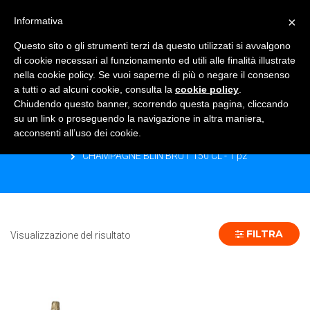
×
Informativa
TOGGLE NAVIGATION
0
Questo sito o gli strumenti terzi da questo utilizzati si avvalgono
di cookie necessari al funzionamento ed utili alle finalità illustrate
nella cookie policy. Se vuoi saperne di più o negare il consenso
a tutti o ad alcuni cookie, consulta la
cookie policy
.
Chiudendo questo banner, scorrendo questa pagina, cliccando
CHAMPAGNE BLIN BRUT 150 CL - 1 PZ
su un link o proseguendo la navigazione in altra maniera,
acconsenti all’uso dei cookie.
Home
Prodotto Formato
CHAMPAGNE BLIN BRUT 150 CL - 1 pz
FILTRA
Visualizzazione del risultato