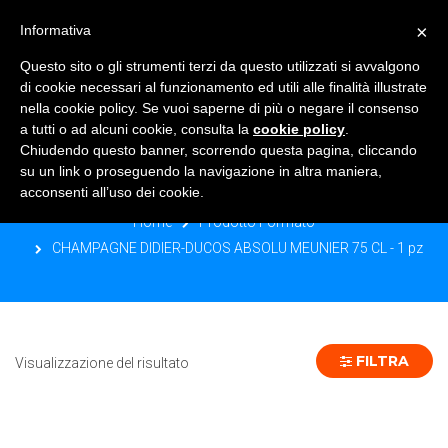
×
Informativa
TOGGLE NAVIGATION
0
Questo sito o gli strumenti terzi da questo utilizzati si avvalgono
di cookie necessari al funzionamento ed utili alle finalità illustrate
nella cookie policy. Se vuoi saperne di più o negare il consenso
a tutti o ad alcuni cookie, consulta la
cookie policy
.
Chiudendo questo banner, scorrendo questa pagina, cliccando
CHAMPAGNE DIDIER-DUCOS
su un link o proseguendo la navigazione in altra maniera,
ABSOLU MEUNIER 75 CL - 1 PZ
acconsenti all’uso dei cookie.
Home
Prodotto Formato
CHAMPAGNE DIDIER-DUCOS ABSOLU MEUNIER 75 CL - 1 pz
FILTRA
Visualizzazione del risultato