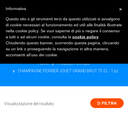
×
Informativa
TOGGLE NAVIGATION
0
Questo sito o gli strumenti terzi da questo utilizzati si avvalgono
di cookie necessari al funzionamento ed utili alle finalità illustrate
nella cookie policy. Se vuoi saperne di più o negare il consenso
a tutti o ad alcuni cookie, consulta la
cookie policy
.
Chiudendo questo banner, scorrendo questa pagina, cliccando
CHAMPAGNE PERRIER JOUET
su un link o proseguendo la navigazione in altra maniera,
GRAND BRUT 75 CL - 1 PZ
acconsenti all’uso dei cookie.
Home
Prodotto Formato
CHAMPAGNE PERRIER JOUET GRAND BRUT 75 CL - 1 pz
FILTRA
Visualizzazione del risultato