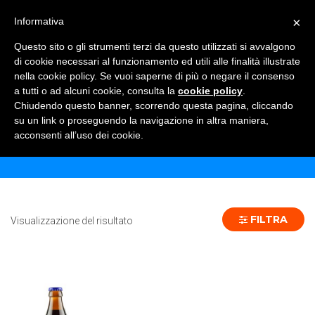
×
Informativa
TOGGLE NAVIGATION
0
Questo sito o gli strumenti terzi da questo utilizzati si avvalgono
di cookie necessari al funzionamento ed utili alle finalità illustrate
nella cookie policy. Se vuoi saperne di più o negare il consenso
a tutti o ad alcuni cookie, consulta la
cookie policy
.
Chiudendo questo banner, scorrendo questa pagina, cliccando
CHIMAY BLEU 33 CL VP - 24 PZ
su un link o proseguendo la navigazione in altra maniera,
acconsenti all’uso dei cookie.
Home
Prodotto Formato
CHIMAY BLEU 33 CL VP - 24 pz
FILTRA
Visualizzazione del risultato